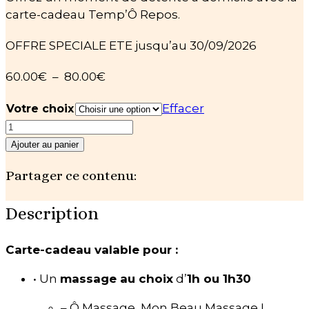
carte-cadeau Temp’Ô Repos.
OFFRE SPECIALE ETE jusqu’au 30/09/2026
Plage
60.00
€
–
80.00
€
de
Effacer
Votre choix
prix :
quantité
60.00€
de
à
Ajouter au panier
Carte-
80.00€
Partager ce contenu:
cadeau
Massage
à
Description
domicile
Carte-cadeau valable pour :
• Un
massage au choix
d’
1h ou 1h30
– Ô Massage, Mon Beau Massage !