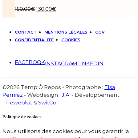
Le
Le
150.00
€
130.00
€
prix
prix
initial
actuel
était :
est :
CONTACT
MENTIONS LÉGALES
CGV
150.00€.
130.00€.
CONFIDENTIALITÉ
COOKIES
FACEBOOK
INSTAGRAM
LINKEDIN
©2026 Temp’Ô Repos - Photographe :
Elsa
Perriraz
- Webdesign :
J.A.
- Développement :
Thewebk.it
&
SwitCo
Politique de cookies
Nous utilisons des cookies pour vous garantir la