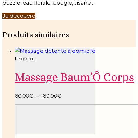
puzzle, eau florale, bougie, tisane…
Je découvre
Produits similaires
Promo !
Massage Baum’Ô Corps
Plage
60.00
€
–
160.00
€
de
prix :
60.00€
à
160.00€