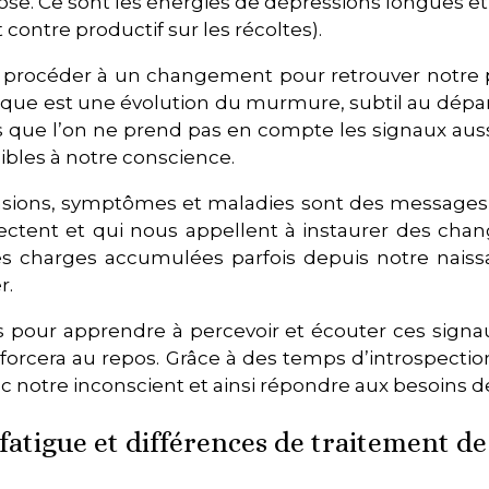
se. Ce sont les énergies de dépressions longues et 
contre productif sur les récoltes).
s procéder à un changement pour retrouver notre pl
ue est une évolution du murmure, subtil au départ, 
ps que l’on ne prend pas en compte les signaux aussi
sibles à notre conscience.
ensions, symptômes et maladies sont des messages p
fectent et qui nous appellent à instaurer des cha
les charges accumulées parfois depuis notre naiss
r.
 pour apprendre à percevoir et écouter ces signau
forcera au repos. Grâce à des temps d’introspectio
 notre inconscient et ainsi répondre aux besoins 
fatigue et différences de traitement de